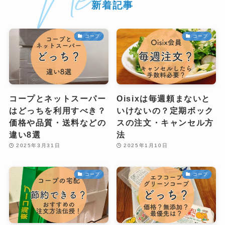
新着記事
コープ
コープ
コープとネットスーパー
Oisixは毎週頼まないと
はどっちを利用すべき？
いけないの？定期ボック
価格や品質・送料などの
スの注文・キャンセル方
違い8選
法
2025年3月31日
2025年1月10日
コープ
コープ