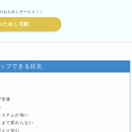
のおためしサービス！／
おためし宅配
ップできる目次
が安価
い
システムが強い
こまで変わらない
がより安心