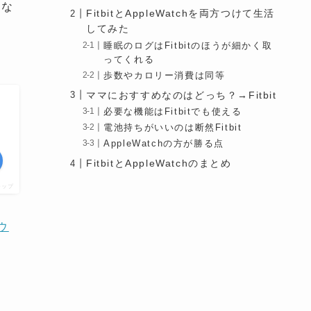
分な
FitbitとAppleWatchを両方つけて生活
してみた
睡眠のログはFitbitのほうが細かく取
ってくれる
歩数やカロリー消費は同等
ママにおすすめなのはどっち？→Fitbit
必要な機能はFitbitでも使える
電池持ちがいいのは断然Fitbit
AppleWatchの方が勝る点
FitbitとAppleWatchのまとめ
チップ
ウ