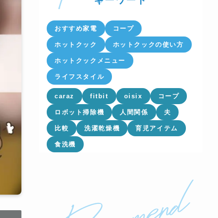
キーワード
おすすめ家電
コープ
ホットクック
ホットクックの使い方
ホットクックメニュー
ライフスタイル
caraz
fitbit
oisix
コープ
ロボット掃除機
人間関係
夫
比較
洗濯乾燥機
育児アイテム
食洗機