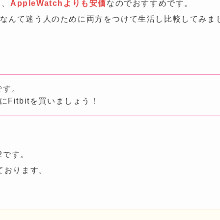
り、
AppleWatchよりも安価
なのでおすすめです。
の？」なんて迷う人のために両方をつけて生活し比較してみま
要です。
にFitbitを買いましょう！
SE2です。
っております。