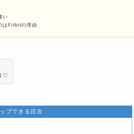
の違い
のはFitbitの理由
よ♡
ップできる目次