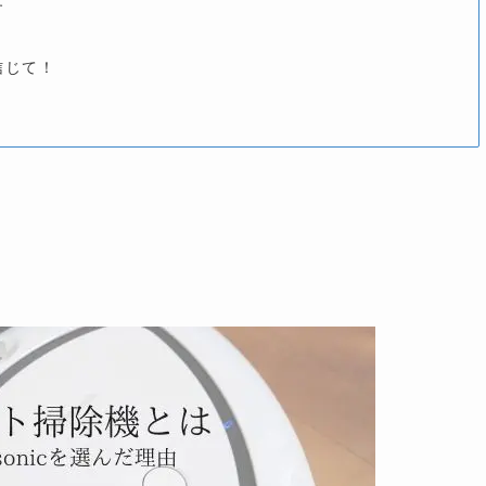
す
信じて！