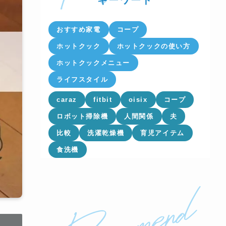
キーワード
おすすめ家電
コープ
ホットクック
ホットクックの使い方
ホットクックメニュー
ライフスタイル
caraz
fitbit
oisix
コープ
ロボット掃除機
人間関係
夫
比較
洗濯乾燥機
育児アイテム
食洗機