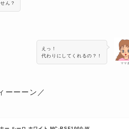
ません？
えっ！
代わりにしてくれるの？！
ママ
ィーーーン／
 ルーロ ホワイト MC-RSF1000-W