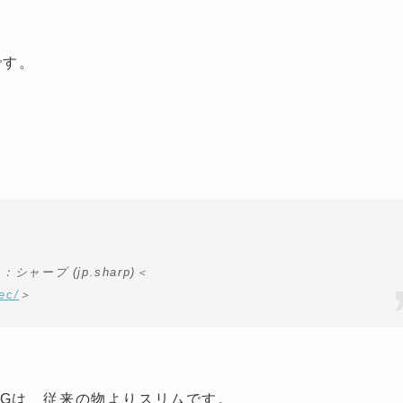
です。
：シャープ (jp.sharp)＜
ec/
＞
24Gは、従来の物よりスリムです。