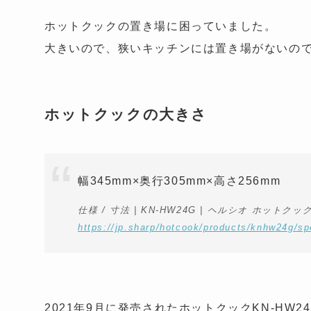
ホットクックの置き場に困っていました。
大きいので、狭いキッチンには置き場がないの
ホットクックの大きさ
幅345mm×奥行305mm×高さ256mm
仕様 / 寸法 | KN-HW24G | ヘルシオ ホットクック
https://jp.sharp/hotcook/products/knhw24g/sp
2021年9月に発売されたホットクックKN-HW