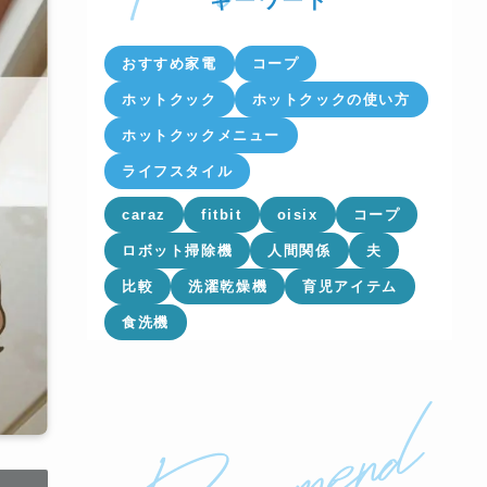
キーワード
おすすめ家電
コープ
ホットクック
ホットクックの使い方
ホットクックメニュー
ライフスタイル
caraz
fitbit
oisix
コープ
ロボット掃除機
人間関係
夫
比較
洗濯乾燥機
育児アイテム
食洗機