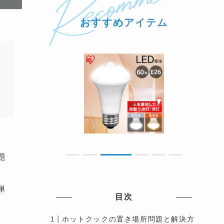
おすすめ
アイテム
題
単
目次
ホットクックの置き場所問題と解決方